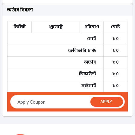
অর্ডার বিবরণ
ডিলিট
প্রোডাক্ট
পরিমাণ
মোট
মোট
৳
0
ডেলিভারি চার্জ
৳
0
অফার
৳
0
ডিস্কাউন্ট
৳
0
সর্বমোট
৳
0